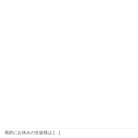
コ
ナ
ン
ビ
テ
ゲ
ン
ー
ツ
シ
に
ョ
移
ン
ご案内
動
に
移
動
HOME
ご案内
2023年6月30日
ご案内
2023年6月30日(金)のレッスンに関して
2023年6月30日(金)のレッスンに関して 現在福岡地方で大雨予報
が出ておりますが、2023年6/30(金)のレッスンは通常通り実施い
たします。 ※アスター幼稚園会場のみお休みです。 ※第５週で計
画的にお休みの生徒様は […]