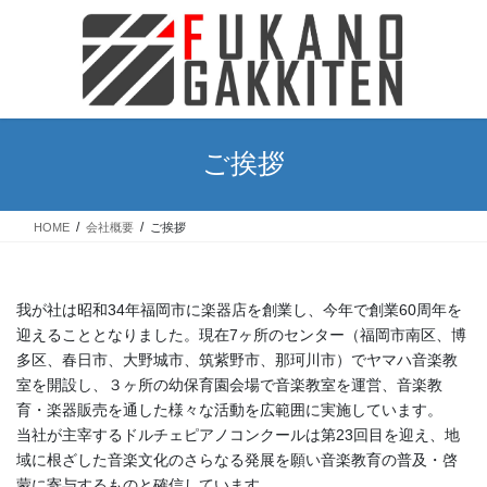
コ
ナ
ン
ビ
テ
ゲ
ン
ー
ツ
シ
に
ョ
移
ン
ご挨拶
動
に
移
動
HOME
会社概要
ご挨拶
我が社は昭和34年福岡市に楽器店を創業し、今年で創業60周年を
迎えることとなりました。現在7ヶ所のセンター（福岡市南区、博
多区、春日市、大野城市、筑紫野市、那珂川市）でヤマハ音楽教
室を開設し、３ヶ所の幼保育園会場で音楽教室を運営、音楽教
育・楽器販売を通した様々な活動を広範囲に実施しています。
当社が主宰するドルチェピアノコンクールは第23回目を迎え、地
域に根ざした音楽文化のさらなる発展を願い音楽教育の普及・啓
蒙に寄与するものと確信しています。