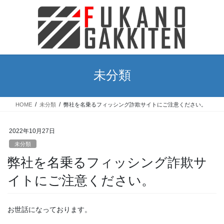
コ
ナ
ン
ビ
テ
ゲ
ン
ー
ツ
シ
に
ョ
移
ン
未分類
動
に
移
動
HOME
未分類
弊社を名乗るフィッシング詐欺サイトにご注意ください。
2022年10月27日
未分類
弊社を名乗るフィッシング詐欺サ
イトにご注意ください。
お世話になっております。