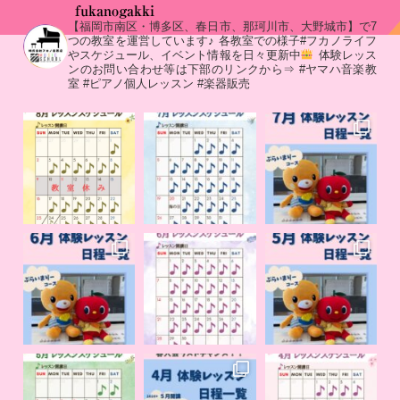
fukanogakki
【福岡市南区・博多区、春日市、那珂川市、大野城市】で7
つの教室を運営しています♪
各教室での様子#フカノライフ
やスケジュール、イベント情報を日々更新中
体験レッス
ンのお問い合わせ等は下部のリンクから⇒
#ヤマハ音楽教
室 #ピアノ個人レッスン #楽器販売