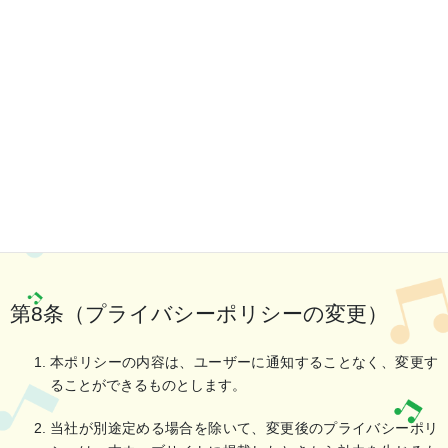
第7条（個人情報の利用停止等）
当社は、本人から、個人情報が、利用目的の範囲を超えて取り扱わ
れているという理由、または不正の手段により取得されたものであ
るという理由により、その利用の停止または消去（以下、「利用停
止等」といいます。）を求められた場合には、遅滞なく必要な調査
を行い、その結果に基づき、個人情報の利用停止等を行い、その旨
本人に通知します。ただし、個人情報の利用停止等に多額の費用を
要する場合その他利用停止等を行うことが困難な場合であって、本
人の権利利益を保護するために必要なこれに代わるべき措置をとれ
る場合は、この代替策を講じます。
第8条（プライバシーポリシーの変更）
本ポリシーの内容は、ユーザーに通知することなく、変更す
ることができるものとします。
当社が別途定める場合を除いて、変更後のプライバシーポリ