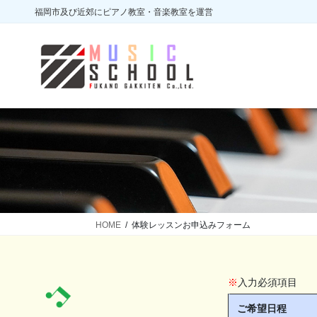
コ
ナ
福岡市及び近郊にピアノ教室・音楽教室を運営
ン
ビ
テ
ゲ
ン
ー
ツ
シ
に
ョ
移
ン
動
に
移
動
HOME
体験レッスンお申込みフォーム
※
入力必須項目
ご希望日程