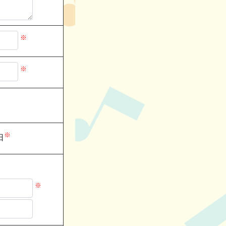
※
※
※
日
※