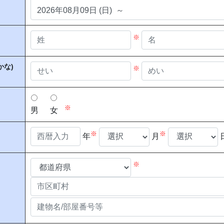
※
かな)
※
※
男
女
※
※
年
月
※