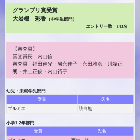
グランプリ賞受賞
大岩根 彩香
（中学生部門）
エントリー数 143名
【審査員】
審査員長 内山信
審査員 福田伸光・岩永佳子・永田雅彦・川端正
朗・井上正俊・内山裕子
幼児・未就学児部門
受賞
氏名
プルミエ
該当無
小学1.2年部門
受賞
氏名