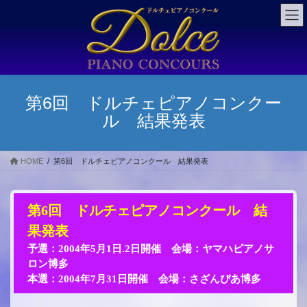
コ
ナ
ン
ビ
テ
ゲ
ン
ー
ツ
シ
に
ョ
移
ン
第6回 ドルチェピアノコンクー
動
に
ル 結果発表
移
動
HOME
第6回 ドルチェピアノコンクール 結果発表
第6回 ドルチェピアノコンクール 結
果発表
予選：2004年5月1日.2日開催 会場：ヤマハピアノサ
ロン博多
本選：2004年7月31日開催 会場：さざんぴあ博多