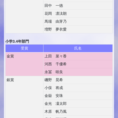
田中 一徳
花岡 凛汰朗
馬場 由芽乃
増野 夢衣愛
小学3.4年部門
受賞
氏名
金賞
上田 菜々香
河西 千優希
永冨 咲良
銀賞
磯野 晃希
小俣 将成
金嶽 安珠
金光 凜太郎
木原 帆乃風