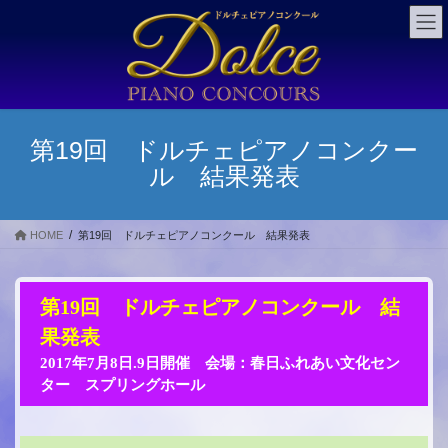
コ
ナ
ン
ビ
テ
ゲ
ン
ー
ツ
シ
に
ョ
移
ン
第19回 ドルチェピアノコンクー
動
に
ル 結果発表
移
動
HOME
第19回 ドルチェピアノコンクール 結果発表
第19回 ドルチェピアノコンクール 結
果発表
2017年7月8日.9日開催 会場：春日ふれあい文化セン
ター スプリングホール