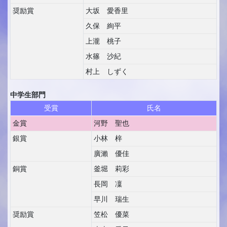
奨励賞
大坂 愛香里
久保 絢平
上瀧 桃子
水篠 沙紀
村上 しずく
中学生部門
受賞
氏名
金賞
河野 聖也
銀賞
小林 梓
廣瀨 優佳
銅賞
釜堀 莉彩
長岡 凜
早川 瑞生
奨励賞
笠松 優菜