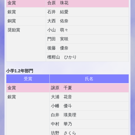
金賞
合原 珠花
銀賞
石井 結愛
銅賞
大西 佑奈
奨励賞
小山 萌々
門田 実咲
後藤 優奈
櫁柑山 ひかり
小学1.2年部門
受賞
氏名
金賞
譲原 千夏
銀賞
大浦 花音
小幡 優斗
白井 瑛美理
中村 華乃
坊野 さくら