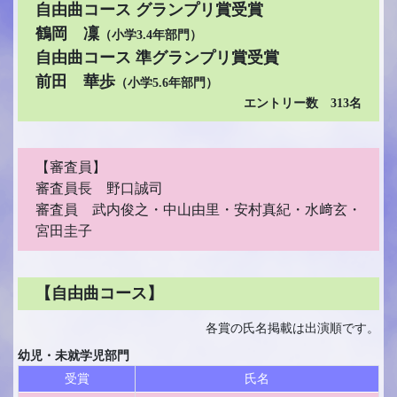
自由曲コース グランプリ賞受賞
鶴岡 凜
（小学3.4年部門）
自由曲コース 準グランプリ賞受賞
前田 華歩
（小学5.6年部門）
エントリー数 313名
【審査員】
審査員長 野口誠司
審査員 武内俊之・中山由里・安村真紀・水﨑玄・
宮田圭子
【自由曲コース】
各賞の氏名掲載は出演順です。
幼児・未就学児部門
受賞
氏名