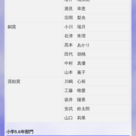
酒見 幸恵
宗岡 梨央
銅賞
小川 瑞月
在津 朱理
髙本 あかり
田代 胡桃
中村 真優
山本 薫子
奨励賞
川嶋 心裕
工藤 唯愛
坂井 陽香
安武 鈴太郎
山口 莉果
小学5.6年部門