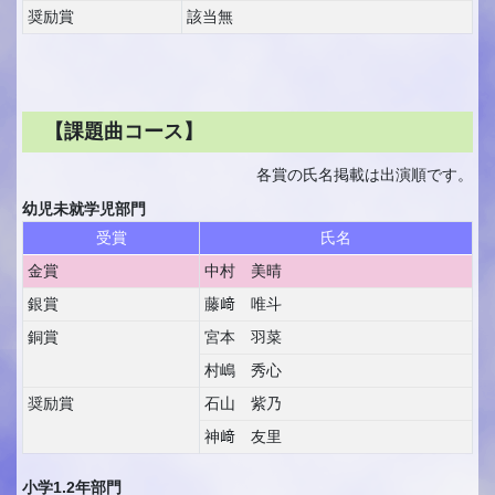
奨励賞
該当無
【課題曲コース】
各賞の氏名掲載は出演順です。
幼児未就学児部門
受賞
氏名
金賞
中村 美晴
銀賞
藤﨑 唯斗
銅賞
宮本 羽菜
村嶋 秀心
奨励賞
石山 紫乃
神﨑 友里
小学1.2年部門