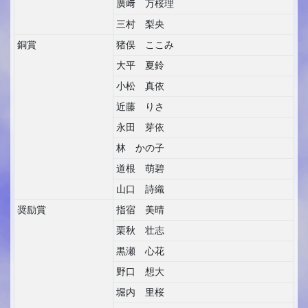
廣﨑 万桜理
三村 梨央
銅賞
猪俣 ここみ
大平 夏鈴
小松 真依
近藤 りさ
永田 芽依
林 かの子
道根 萌碧
山口 詩織
奨励賞
指宿 美晴
栗秋 壮志
黒瀬 心花
野口 想大
堀内 里桜