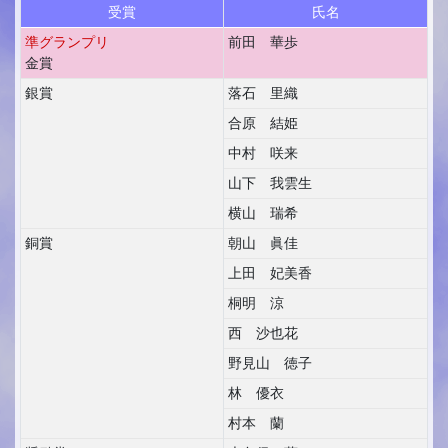
受賞
氏名
準グランプリ
前田 華歩
金賞
銀賞
落石 里織
合原 結姫
中村 咲来
山下 我雲生
横山 瑞希
銅賞
朝山 眞佳
上田 妃美香
桐明 涼
西 沙也花
野見山 徳子
林 優衣
村本 蘭