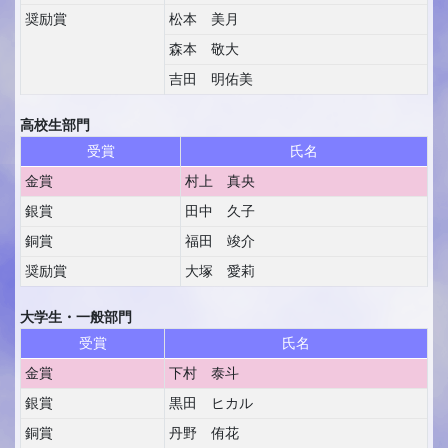
奨励賞
松本 美月
森本 敬大
吉田 明佑美
高校生部門
受賞
氏名
金賞
村上 真央
銀賞
田中 久子
銅賞
福田 竣介
奨励賞
大塚 愛莉
大学生・一般部門
受賞
氏名
金賞
下村 泰斗
銀賞
黒田 ヒカル
銅賞
丹野 侑花