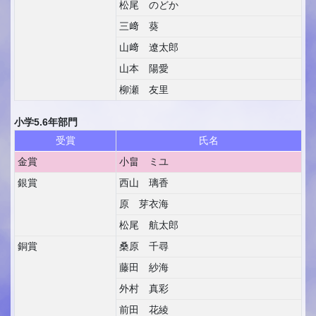
松尾 のどか
三﨑 葵
山﨑 遼太郎
山本 陽愛
柳瀬 友里
小学5.6年部門
受賞
氏名
金賞
小畠 ミユ
銀賞
西山 璃香
原 芽衣海
松尾 航太郎
銅賞
桑原 千尋
藤田 紗海
外村 真彩
前田 花綾