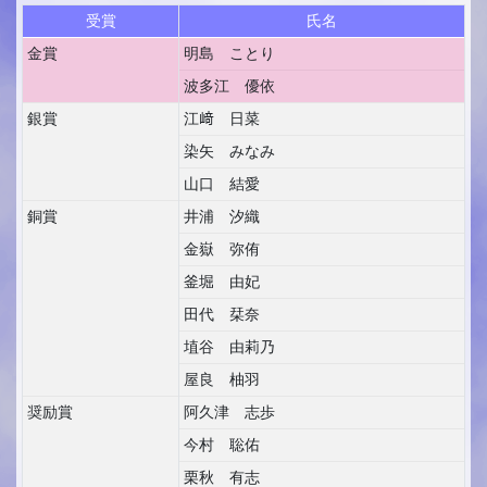
受賞
氏名
金賞
明島 ことり
波多江 優依
銀賞
江﨑 日菜
染矢 みなみ
山口 結愛
銅賞
井浦 汐織
金嶽 弥侑
釜堀 由妃
田代 栞奈
埴谷 由莉乃
屋良 柚羽
奨励賞
阿久津 志歩
今村 聡佑
栗秋 有志