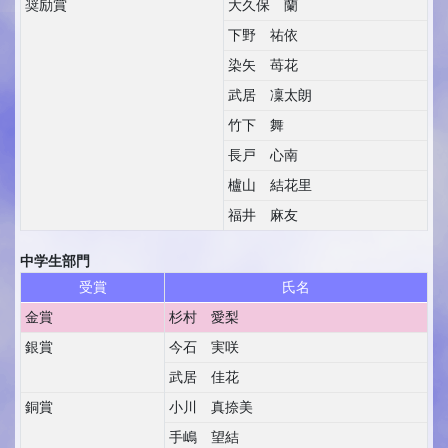
奨励賞
大久保 蘭
下野 祐依
染矢 苺花
武居 凜太朗
竹下 舞
長戸 心南
櫨山 結花里
福井 麻友
中学生部門
受賞
氏名
金賞
杉村 愛梨
銀賞
今石 実咲
武居 佳花
銅賞
小川 真捺美
手嶋 望結