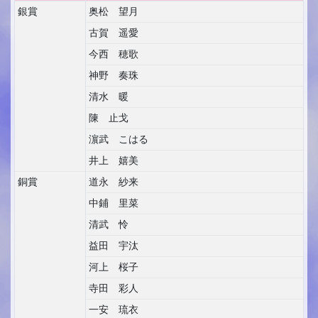
銀賞
奥松 望月
古賀 遥愛
今西 穂歌
神野 奏珠
清水 暖
陳 止戈
濵武 こはる
井上 嬉美
銅賞
道永 紗来
中鋪 里菜
清武 怜
益田 宇汰
河上 桜子
寺田 彩人
一安 琉衣