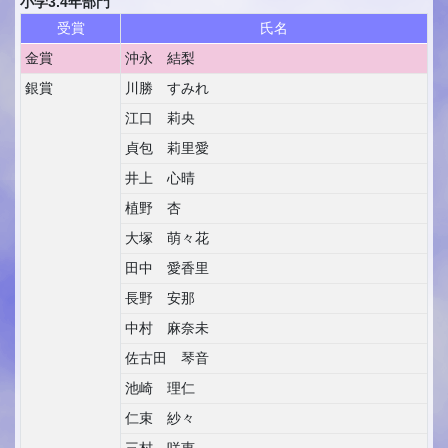
小学3.4年部門
受賞
氏名
金賞
沖永 結梨
銀賞
川勝 すみれ
江口 莉央
貞包 莉里愛
井上 心晴
植野 杏
大塚 萌々花
田中 愛香里
長野 安那
中村 麻奈未
佐古田 琴音
池崎 理仁
仁束 紗々