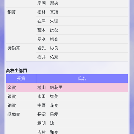
宗岡 梨央
銅賞
松林 真凜
在津 朱理
荒木 はな
寒水 絢香
奨励賞
岩先 紗良
石井 佑奈
高校生部門
受賞
氏名
金賞
櫨山 結花里
銀賞
永田 智美
銅賞
中野 花奏
奨励賞
長沼 采愛
桐明 涼
吉村 和奏