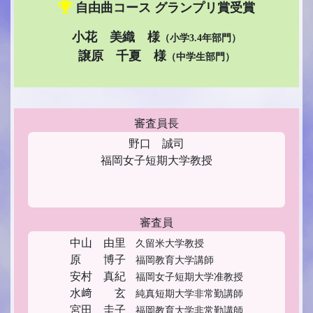
自由曲コース グランプリ賞受賞
小花 美織 様
（小学3.4年部門）
譲原 千夏 様
（中学生部門）
審査員長
野口 誠司
福岡女子短期大学教授
審査員
中山 由里
久留米大学教授
原 博子
福岡教育大学講師
安村 真紀
福岡女子短期大学准教授
水﨑 玄
純真短期大学非常勤講師
宮田 圭子
福岡教育大学非常勤講師