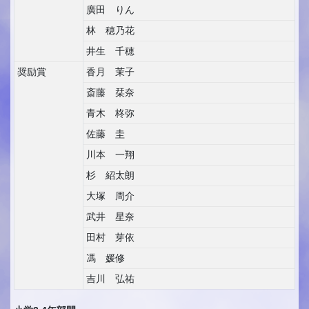
廣田 りん
林 穂乃花
井生 千穂
奨励賞
香月 茉子
斎藤 栞奈
青木 柊弥
佐藤 圭
川本 一翔
杉 紹太朗
大塚 周介
武井 星奈
田村 芽依
馮 媛修
吉川 弘祐