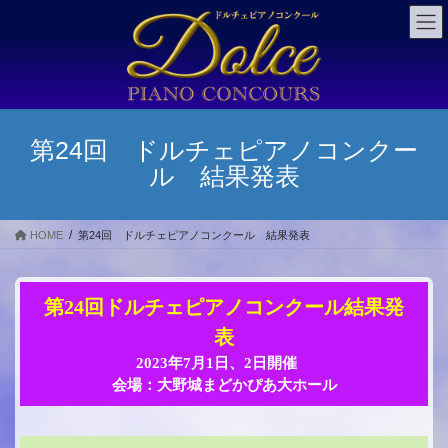
コ
ナ
ン
ビ
テ
ゲ
ン
ー
ツ
シ
に
ョ
移
ン
第24回 ドルチェピアノコンクー
動
に
ル 結果発表
移
動
HOME
第24回 ドルチェピアノコンクール 結果発表
第24回ドルチェピアノコンクール結果発
表
2023年7月1日、2日開催
会場：大野城まどかぴあ大ホール