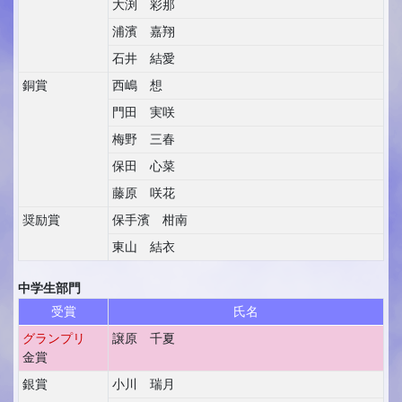
大渕 彩那
浦濱 嘉翔
石井 結愛
銅賞
西嶋 想
門田 実咲
梅野 三春
保田 心菜
藤原 咲花
奨励賞
保手濱 柑南
東山 結衣
中学生部門
受賞
氏名
グランプリ
譲原 千夏
金賞
銀賞
小川 瑞月