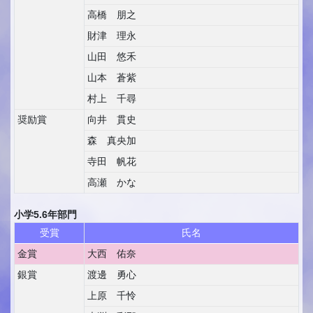
高橋 朋之
財津 理永
山田 悠禾
山本 蒼紫
村上 千尋
奨励賞
向井 貫史
森 真央加
寺田 帆花
高瀬 かな
小学5.6年部門
受賞
氏名
金賞
大西 佑奈
銀賞
渡邊 勇心
上原 千怜