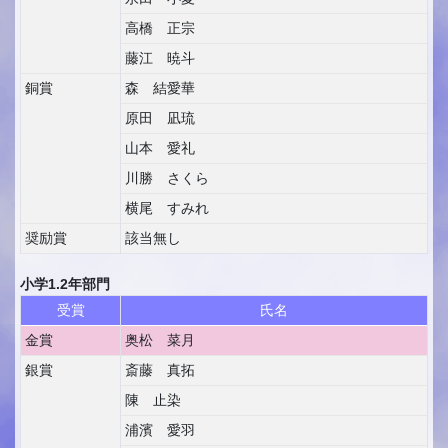
高橋 正宗
藤江 暁斗
銅賞
森 結愛華
原田 凪琉
山本 愛礼
川勝 さくら
横尾 すみれ
奨励賞
該当無し
小学1.2年部門
受賞
氏名
金賞
奥松 菜月
銀賞
斎藤 真拓
陳 止染
浦濱 愛羽