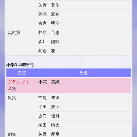
矢野 蒼依
美浦 宏祐
古家 明空
奨励賞
井原 百恵
森川 陽咲
髙倉 花
小学3.4年部門
受賞
氏名
グランプリ
小花 美織
金賞
銀賞
中尾 朱里
平田 奈々
坂口 優月
植田 晴大
銅賞
矢野 愛夏