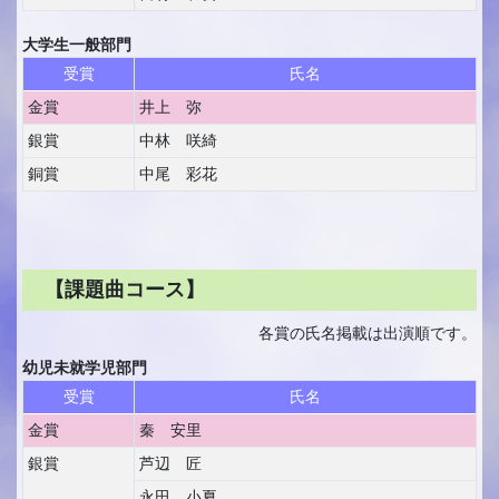
大学生一般部門
受賞
氏名
金賞
井上 弥
銀賞
中林 咲綺
銅賞
中尾 彩花
【課題曲コース】
各賞の氏名掲載は出演順です。
幼児未就学児部門
受賞
氏名
金賞
秦 安里
銀賞
芦辺 匠
永田 小夏