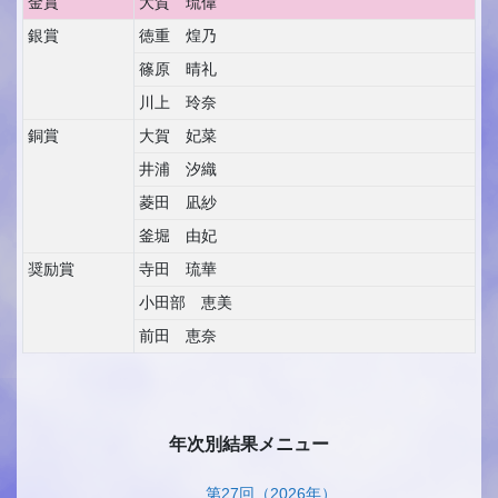
金賞
大賀 琉偉
銀賞
徳重 煌乃
篠原 晴礼
川上 玲奈
銅賞
大賀 妃菜
井浦 汐織
菱田 凪紗
釜堀 由妃
奨励賞
寺田 琉華
小田部 恵美
前田 恵奈
年次別結果メニュー
第27回（2026年）