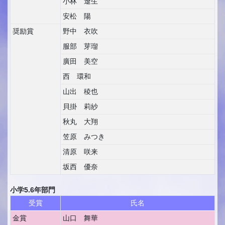
小林 遼生
安松 陽
奨励賞
野中 衣吹
服部 芽瑠
廣田 美空
西 環和
山出 稜也
貝掛 莉紗
秋丸 大翔
笠原 みつき
清原 咲来
坂西 優奈
小学5.6年部門
受賞
氏名
金賞
山口 舞華