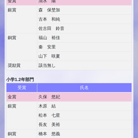
金賞
清水 陽
銀賞
森 保埜加
古本 和純
佐古田 鈴音
銅賞
福山 裕佳
秦 安里
山下 咲夏
奨励賞
該当無し
小学1.2年部門
受賞
氏名
金賞
久保 悠妃
銀賞
木原 結
松本 七星
長友 美裕
銅賞
橋本 悠義