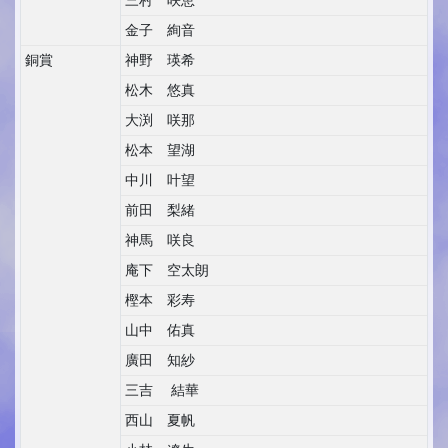
三村 咲恵
金子 絢音
銅賞
神野 瑛希
松木 悠真
大渕 咲那
松本 望湖
中川 叶望
前田 梨緒
神馬 咲良
庵下 空太朗
樫本 彩寿
山中 佑真
廣田 知紗
三吉 結華
西山 夏帆