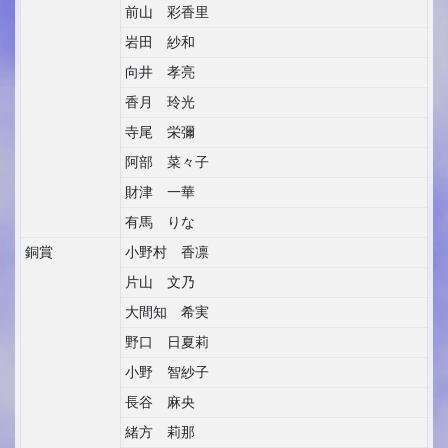
前山 彩香里
岩田 紗和
向井 孝亮
香月 玲光
寺尾 栄彌
阿部 菜々子
財津 一華
有馬 りな
銅賞
小野村 香凛
片山 文乃
大間知 希実
野口 日夏莉
小野 智紗子
長谷 麻央
緒方 莉那