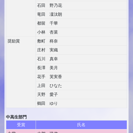
石田 野乃花
竜田 凜汰朗
都留 千華
小林 杏菜
奨励賞
敷町 柊奈
庄村 実織
石川 真幸
長澤 美月
花手 芙実香
上田 ひなた
天野 愛子
鶴田 ゆり
中高生部門
受賞
氏名