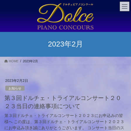
コ
ナ
ン
ビ
テ
ゲ
ン
ー
ツ
シ
に
ョ
移
ン
2023年2月
動
に
移
動
HOME
2023年2月
2023年2月2日
お知らせ
第３回ドルチェ・トライアルコンサート２０
２３当日の連絡事項について
第３回ドルチェ・トライアルコンサート２０２３にお申込みの皆
様へ この度は、第３回ドルチェ・トライアルコンサート２０２３
にお申込み頂き誠にありがとうございます。 コンサート当日のス