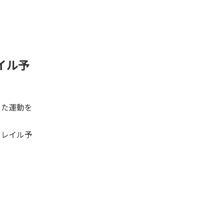
イル予
った運動を
フレイル予