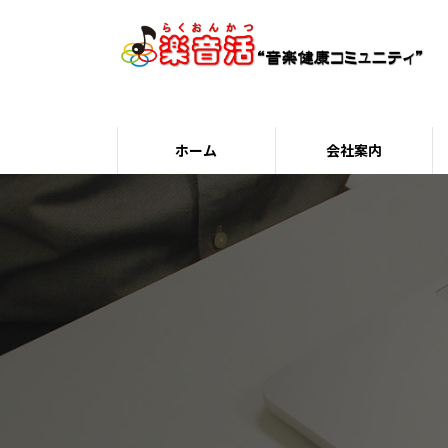
コ
ナ
ン
ビ
テ
ゲ
ン
ー
ツ
シ
へ
ョ
ホーム
会社案内
ス
ン
キ
に
ッ
移
プ
動